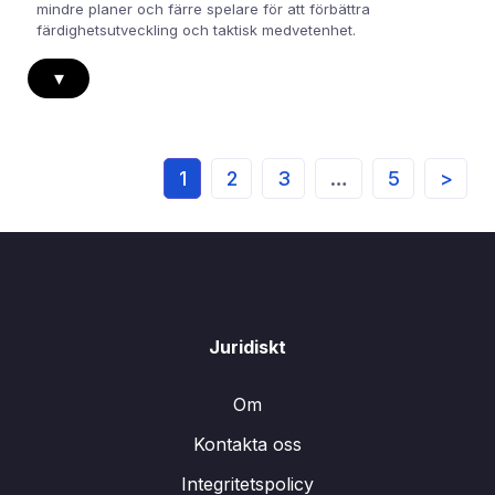
mindre planer och färre spelare för att förbättra
färdighetsutveckling och taktisk medvetenhet.
▾
1
2
3
…
5
>
Juridiskt
Om
Kontakta oss
Integritetspolicy