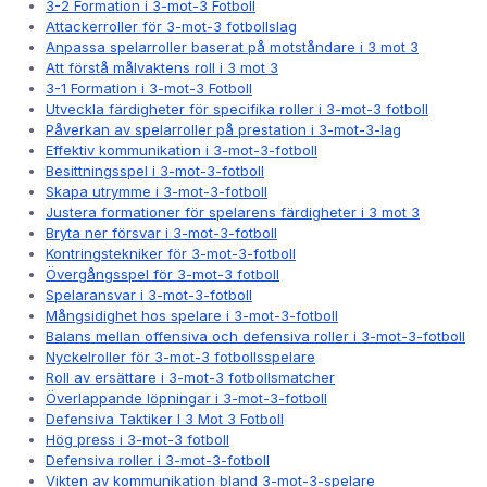
3-2 Formation i 3-mot-3 Fotboll
Attackerroller för 3-mot-3 fotbollslag
Anpassa spelarroller baserat på motståndare i 3 mot 3
Att förstå målvaktens roll i 3 mot 3
3-1 Formation i 3-mot-3 Fotboll
Utveckla färdigheter för specifika roller i 3-mot-3 fotboll
Påverkan av spelarroller på prestation i 3-mot-3-lag
Effektiv kommunikation i 3-mot-3-fotboll
Besittningsspel i 3-mot-3-fotboll
Skapa utrymme i 3-mot-3-fotboll
Justera formationer för spelarens färdigheter i 3 mot 3
Bryta ner försvar i 3-mot-3-fotboll
Kontringstekniker för 3-mot-3-fotboll
Övergångsspel för 3-mot-3 fotboll
Spelaransvar i 3-mot-3-fotboll
Mångsidighet hos spelare i 3-mot-3-fotboll
Balans mellan offensiva och defensiva roller i 3-mot-3-fotboll
Nyckelroller för 3-mot-3 fotbollsspelare
Roll av ersättare i 3-mot-3 fotbollsmatcher
Överlappande löpningar i 3-mot-3-fotboll
Defensiva Taktiker I 3 Mot 3 Fotboll
Hög press i 3-mot-3 fotboll
Defensiva roller i 3-mot-3-fotboll
Vikten av kommunikation bland 3-mot-3-spelare