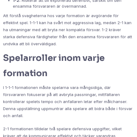
1-2:
Riskerar att bli exponerad defensivt, särskilt om den
ensamma försvararen är övermannad.
Att förstå svagheterna hos varje formation är avgörande för
effektivt spel. 1-1-1 kan ha svårt mot aggressiva lag, medan 2-1 kan
ha utmaningar med att bryta ner kompakta försvar. 1-2 kräver
starka defensiva färdigheter från den ensamma försvararen för att
undvika att bli överväldigad.
Spelarroller inom varje
formation
I 1-1-1 formationen måste spelarna vara mångsidiga, där
försvararen fokuserar på att avbryta passningar, mittfältaren
kontrollerar spelets tempo och anfallaren letar efter målchanser.
Denna uppställning uppmuntrar alla spelare att bidra både i försvar
och anfall.
2-1 formationen tilldelar två spelare defensiva uppgifter, vilket
kräver att de kommunicerar effektivt och täcker varandras