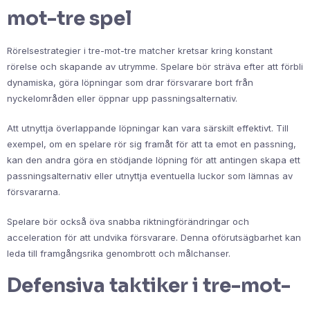
mot-tre spel
Rörelsestrategier i tre-mot-tre matcher kretsar kring konstant
rörelse och skapande av utrymme. Spelare bör sträva efter att förbli
dynamiska, göra löpningar som drar försvarare bort från
nyckelområden eller öppnar upp passningsalternativ.
Att utnyttja överlappande löpningar kan vara särskilt effektivt. Till
exempel, om en spelare rör sig framåt för att ta emot en passning,
kan den andra göra en stödjande löpning för att antingen skapa ett
passningsalternativ eller utnyttja eventuella luckor som lämnas av
försvararna.
Spelare bör också öva snabba riktningförändringar och
acceleration för att undvika försvarare. Denna oförutsägbarhet kan
leda till framgångsrika genombrott och målchanser.
Defensiva taktiker i tre-mot-