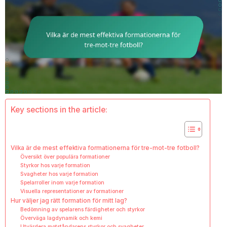
Key sections in the article:
Vilka är de mest effektiva formationerna för tre-mot-tre fotboll?
Översikt över populära formationer
Styrkor hos varje formation
Svagheter hos varje formation
Spelarroller inom varje formation
Visuella representationer av formationer
Hur väljer jag rätt formation för mitt lag?
Bedömning av spelarens färdigheter och styrkor
Överväga lagdynamik och kemi
Utvärdera motståndarens styrkor och svagheter