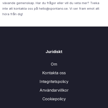
växande gemenskap. Har du frågor eller vill du veta mer? Tveka
inte att kontakta oss på
hello@spontano.se
. Vi ser fram emot att
höra från dig!
Juridiskt
Om
Kontakta oss
Integritetspolicy
Användarvillkor
Cookiepolicy