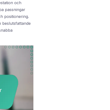
estation och
bba passningar
h positionering.
 beslutsfattande
 snabba