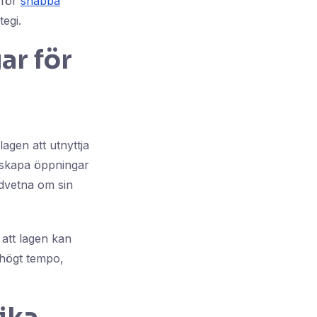
 för
snabba
tegi.
ar för
agen att utnyttja
n skapa öppningar
edvetna om sin
 att lagen kan
t högt tempo,