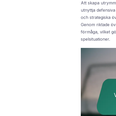
Att skapa utrym
utnyttja defensiva
och strategiska ö
Genom riktade övn
förmåga, vilket gö
spelsituationer.