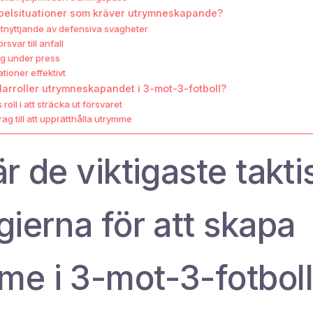
 spelsituationer som kräver utrymneskapande?
utnyttjande av defensiva svagheter
svar till anfall
ng under press
ationer effektivt
larroller utrymneskapandet i 3-mot-3-fotboll?
oll i att sträcka ut försvaret
rag till att upprätthålla utrymme
är de viktigaste takti
gierna för att skapa
me i 3-mot-3-fotbol