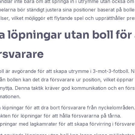
handlar inte bara om att springa in i utrymme utan också om 
elarna bör ständigt justera sina positioner baserat på boll
ser, vilket möjliggör ett flytande spel och upprätthåller pre
a löpningar utan boll för 
rsvarare
ll är avgörande för att skapa utrymme i 3-mot-3-fotboll. N
rån bollen kan det dra försvarare ur position, vilket öppn
tnyttja. Denna taktik kräver god kommunikation och en först
rmationen.
 löpningar för att dra bort försvarare från nyckelområden.
nkten för löpningar för att hålla försvararna på tårna.
pningar med lagkamrater för att skapa förvirring i försvaret