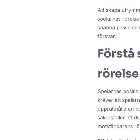
Att skapa utrym
spelarnas rörelse 
snabba passningar
försvar.
Förstå 
rörelse
Spelarnas positio
kräver att spelar
upprätthålla en p
säkerställer att d
motståndarens rör