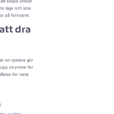
att skapa vinklar
ens läge och sina
ss på försvaret.
att dra
är en spelare gör
ar upp utrymme för
åelse för varje
.