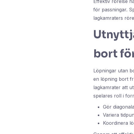
Effektiv rörelse 
för passningar. Sp
lagkamraters rörel
Utnyttj
bort fö
Löpningar utan bo
en löpning bort f
lagkamrater att u
spelares roll i fo
Gör diagonala
Variera tidpu
Koordinera lö