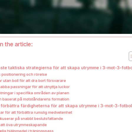
n the article:
gaste taktiska strategierna för att skapa utrymme i 3-mot-3-fotbo
 positionering och rörelse
r utan boll för att dra bort försvarare
bba passningar för att utnyttja luckor
tningar i specifika områden av planen
n baserat på motståndarens formation
förbättra färdigheterna för att skapa utrymme i 3-mot-3-fotbol
ar för att förbättra rumslig medvetenhet
kuserar på snabbt beslutsfattande
 att öva utrymneskapande
ella hjälpmedel i träningspass