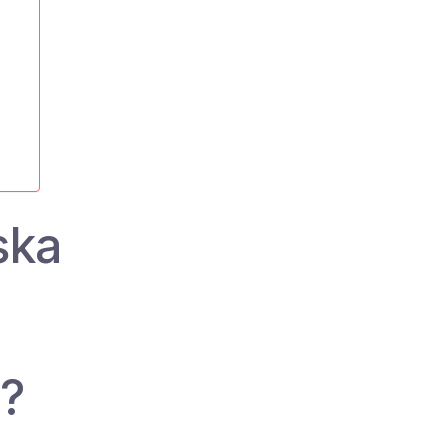
ska
l?