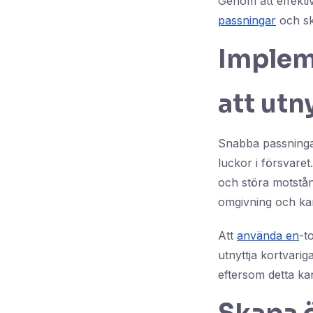
Genom att effekti
passningar
och sko
Implem
att utn
Snabba passningar
luckor i försvare
och störa motstån
omgivning och kan
Att
använda en
-t
utnyttja kortvarig
eftersom detta ka