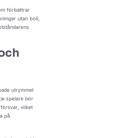
som förbättrar
pningar utan boll,
motståndarens
 och
nsade utrymmet
rje spelare bör
örsvar, vilket
ra på