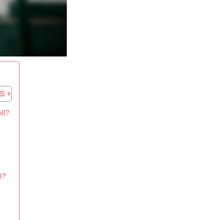
ll?
l?