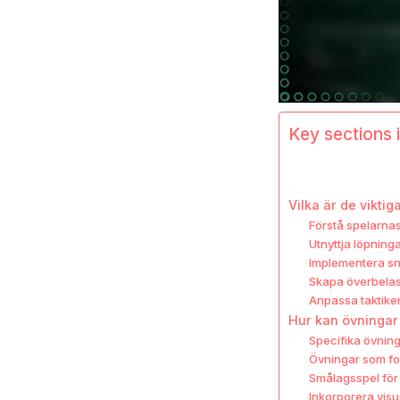
Key sections i
Vilka är de vikti
Förstå spelarnas
Utnyttja löpninga
Implementera sna
Skapa överbelas
Anpassa taktike
Hur kan övningar 
Specifika övning
Övningar som fo
Smålagsspel för
Inkorporera visu