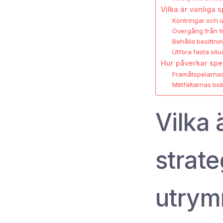
Vilka är vanliga
Kontringar och 
Övergång från för
Behålla besittni
Utföra fasta situ
Hur påverkar spe
Framåtspelarnas r
Mittfältarnas bid
Vilka 
strate
utrym