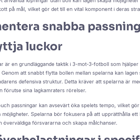
vt använda löpningar utan boll kan lagen skapa möjligheter
tt på mål, vilket gör det till en vital komponent i deras stra
entera snabba passning
yttja luckor
 är en grundläggande taktik i 3-mot-3-fotboll som hjälper l
t. Genom att snabbt flytta bollen mellan spelarna kan lage
darens defensiva struktur. Detta kräver att spelarna är m
 förutse sina lagkamraters rörelser.
ouch passningar kan avsevärt öka spelets tempo, vilket gör
a möjligheter. Spelarna bör fokusera på att upprätthålla et
n överväldiga försvararna och skapa målchanser.