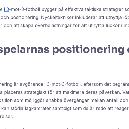
me
i 3
-mot-3-fotboll bygger på effektiva taktiska strategier 
och positionering. Nyckeltekniker inkluderar att utnyttja lö
 och att skapa överbelastningar för att utnyttja luckor i 
spelarnas positionering
nering är avgörande i 3-mot-3-fotboll, eftersom det begrä
na placeras strategiskt för att maximera deras påverkan. Va
osition som möjliggör snabba övergångar mellan anfall och f
e kan stödja lagkamrater samtidigt som de är redo att reage
elser.