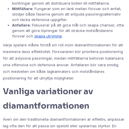
kontringar genom att distribuera bollen till mittfältarna.
Mittfältare:
Fungerar som en länk mellan försvar och anfall,
stödjer båda faserna genom att erbjuda passningsalternativ
och täcka defensiva uppgifter.
Anfallare:
Fokuserar på att göra mål och skapa chanser, ofta
genom att göra löpningar för att sträcka motståndarens
försvar och
skapa utrymme
.
Varje spelare måste förstå sin roll inom diamantformationen för att
maximera dess effektivitet. Försvararen bör prioritera positionering
för att avlyssna passningar, medan mittfältarna behöver balansera
sina offensiva och defensiva ansvar. Anfallaren bör vara smidig
och medveten om både lagkamraters och motståndares
positionering för att utnyttja möjligheter.
Vanliga variationer av
diamantformationen
Även om den traditionella diamantformationen är effektiv, anpassar
lag ofta den för att passa sin spelstil eller spelarnas styrkor. En