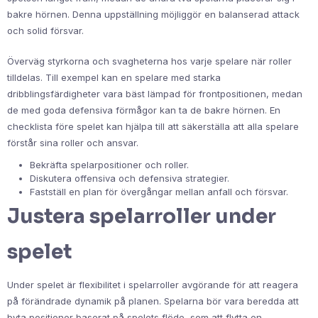
bakre hörnen. Denna uppställning möjliggör en balanserad attack
och solid försvar.
Överväg styrkorna och svagheterna hos varje spelare när roller
tilldelas. Till exempel kan en spelare med starka
dribblingsfärdigheter vara bäst lämpad för frontpositionen, medan
de med goda defensiva förmågor kan ta de bakre hörnen. En
checklista före spelet kan hjälpa till att säkerställa att alla spelare
förstår sina roller och ansvar.
Bekräfta spelarpositioner och roller.
Diskutera offensiva och defensiva strategier.
Fastställ en plan för övergångar mellan anfall och försvar.
Justera spelarroller under
spelet
Under spelet är flexibilitet i spelarroller avgörande för att reagera
på förändrade dynamik på planen. Spelarna bör vara beredda att
byta positioner baserat på spelets flöde, som att flytta en