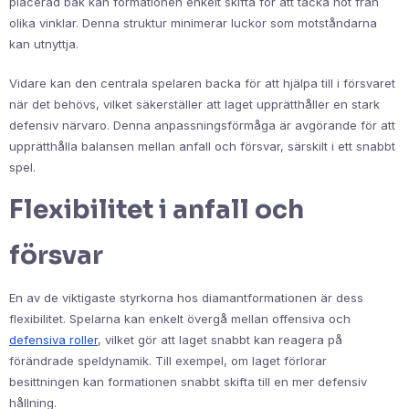
placerad bak kan formationen enkelt skifta för att täcka hot från
olika vinklar. Denna struktur minimerar luckor som motståndarna
kan utnyttja.
Vidare kan den centrala spelaren backa för att hjälpa till i försvaret
när det behövs, vilket säkerställer att laget upprätthåller en stark
defensiv närvaro. Denna anpassningsförmåga är avgörande för att
upprätthålla balansen mellan anfall och försvar, särskilt i ett snabbt
spel.
Flexibilitet i anfall och
försvar
En av de viktigaste styrkorna hos diamantformationen är dess
flexibilitet. Spelarna kan enkelt övergå mellan offensiva och
defensiva roller
, vilket gör att laget snabbt kan reagera på
förändrade speldynamik. Till exempel, om laget förlorar
besittningen kan formationen snabbt skifta till en mer defensiv
hållning.