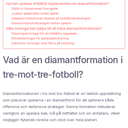
Hur kan spelare effektivt implementera en diamantformation?
Ställa in formationen före spelet
Justera spelarroller under spelet
Adaptera formationen baserat på motståndarstrategier
Kommunikationsstrategier mellan spelare
Vilka övningar kan hjälpa till att träna diamantformationen?
Passningsövningar för att förbättra lagarbete
Rörelseövningar för spelarpositionering
Defensiva övningar med fokus på täckning
Vad är en diamantformation i
tre-mot-tre-fotboll?
Diamantformationen i tre-mot-tre-fotboll är en taktisk uppställning
som placerar spelarna i en diamantform för att optimera både
offensiva och defensiva strategier. Denna formation inkluderar
vanligtvis en spelare bak, två på mittfältet och en anfallare, vilket
möjliggör flytande rörelse och stöd över hela planen.