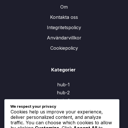
Om
Kontakta oss
Integritetspolicy
Användarvillkor
Cookiepolicy
Kategorier
hub-1
hub-2
hub-3
We respect your privacy
Cookies help us improve your experience,
deliver personalized content, and analyze
traffic. You can choose which cookies to allow
by clicking
Customize
. Click
Accept All
to