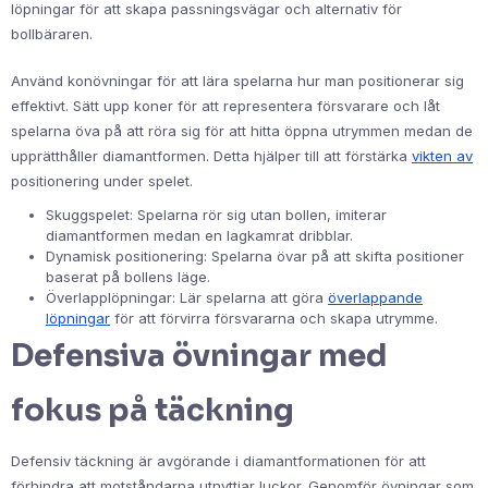
löpningar för att skapa passningsvägar och alternativ för
bollbäraren.
Använd konövningar för att lära spelarna hur man positionerar sig
effektivt. Sätt upp koner för att representera försvarare och låt
spelarna öva på att röra sig för att hitta öppna utrymmen medan de
upprätthåller diamantformen. Detta hjälper till att förstärka
vikten av
positionering under spelet.
Skuggspelet: Spelarna rör sig utan bollen, imiterar
diamantformen medan en lagkamrat dribblar.
Dynamisk positionering: Spelarna övar på att skifta positioner
baserat på bollens läge.
Överlapplöpningar: Lär spelarna att göra
överlappande
löpningar
för att förvirra försvararna och skapa utrymme.
Defensiva övningar med
fokus på täckning
Defensiv täckning är avgörande i diamantformationen för att
förhindra att motståndarna utnyttjar luckor. Genomför övningar som