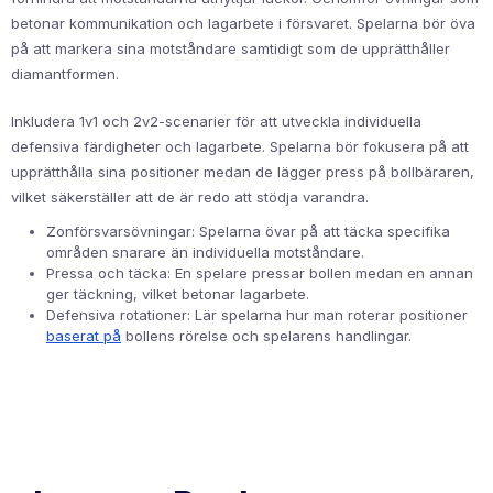
betonar kommunikation och lagarbete i försvaret. Spelarna bör öva
på att markera sina motståndare samtidigt som de upprätthåller
diamantformen.
Inkludera 1v1 och 2v2-scenarier för att utveckla individuella
defensiva färdigheter och lagarbete. Spelarna bör fokusera på att
upprätthålla sina positioner medan de lägger press på bollbäraren,
vilket säkerställer att de är redo att stödja varandra.
Zonförsvarsövningar: Spelarna övar på att täcka specifika
områden snarare än individuella motståndare.
Pressa och täcka: En spelare pressar bollen medan en annan
ger täckning, vilket betonar lagarbete.
Defensiva rotationer: Lär spelarna hur man roterar positioner
baserat på
bollens rörelse och spelarens handlingar.