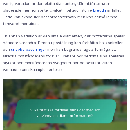
vanlig variation är den platta diamanten, där mittfältarna är
placerade mer horisontellt, vilket möjliggör större
bredd i
anfallet.
Detta kan skapa fler passningsalternativ men kan också lämna
försvaret mer utsatt.
En annan variation är den smala diamanten, där mittfältarna spelar
närmare varandra. Denna uppställning kan förbättra bollkontrollen
och
snabba passningar
men kan begränsa lagets förmåga att
sträcka motståndarens försvar. Tränare bör bedöma sina spelares
styrkor och motståndarens svagheter när de beslutar vilken
variation som ska implementeras.