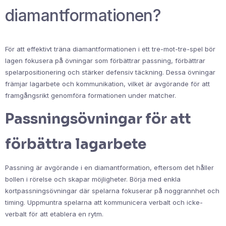
diamantformationen?
För att effektivt träna diamantformationen i ett tre-mot-tre-spel bör
lagen fokusera på övningar som förbättrar passning, förbättrar
spelarpositionering och stärker defensiv täckning. Dessa övningar
främjar lagarbete och kommunikation, vilket är avgörande för att
framgångsrikt genomföra formationen under matcher.
Passningsövningar för att
förbättra lagarbete
Passning är avgörande i en diamantformation, eftersom det håller
bollen i rörelse och skapar möjligheter. Börja med enkla
kortpassningsövningar där spelarna fokuserar på noggrannhet och
timing. Uppmuntra spelarna att kommunicera verbalt och icke-
verbalt för att etablera en rytm.