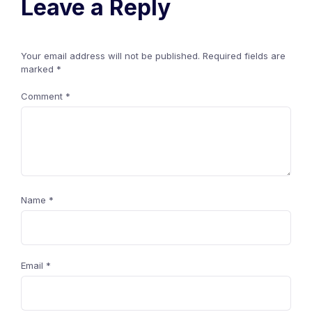
Leave a Reply
Your email address will not be published.
Required fields are
marked
*
Comment
*
Name
*
Email
*