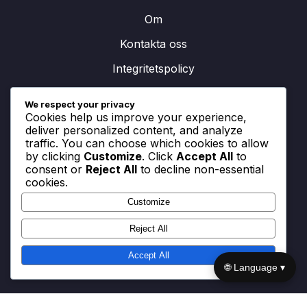
Om
Kontakta oss
Integritetspolicy
Användarvillkor
We respect your privacy
Cookies help us improve your experience,
Cookiepolicy
deliver personalized content, and analyze
traffic. You can choose which cookies to allow
by clicking
Customize
. Click
Accept All
to
consent or
Reject All
to decline non-essential
Kategorier
cookies.
Customize
hub-1
hub-2
Reject All
hub-3
Accept All
🌐 Language ▾