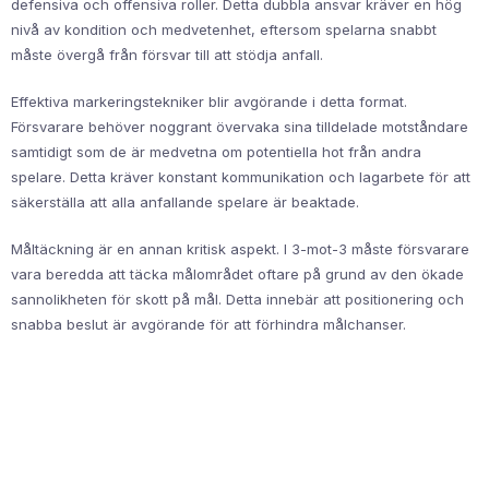
defensiva och offensiva roller. Detta dubbla ansvar kräver en hög
nivå av kondition och medvetenhet, eftersom spelarna snabbt
måste övergå från försvar till att stödja anfall.
Effektiva markeringstekniker blir avgörande i detta format.
Försvarare behöver noggrant övervaka sina tilldelade motståndare
samtidigt som de är medvetna om potentiella hot från andra
spelare. Detta kräver konstant kommunikation och lagarbete för att
säkerställa att alla anfallande spelare är beaktade.
Måltäckning är en annan kritisk aspekt. I 3-mot-3 måste försvarare
vara beredda att täcka målområdet oftare på grund av den ökade
sannolikheten för skott på mål. Detta innebär att positionering och
snabba beslut är avgörande för att förhindra målchanser.