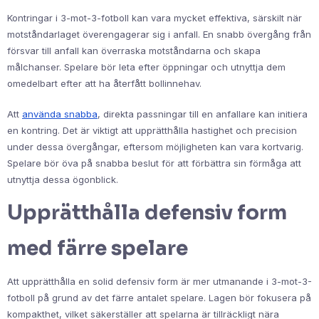
Kontringar i 3-mot-3-fotboll kan vara mycket effektiva, särskilt när
motståndarlaget överengagerar sig i anfall. En snabb övergång från
försvar till anfall kan överraska motståndarna och skapa
målchanser. Spelare bör leta efter öppningar och utnyttja dem
omedelbart efter att ha återfått bollinnehav.
Att
använda snabba
, direkta passningar till en anfallare kan initiera
en kontring. Det är viktigt att upprätthålla hastighet och precision
under dessa övergångar, eftersom möjligheten kan vara kortvarig.
Spelare bör öva på snabba beslut för att förbättra sin förmåga att
utnyttja dessa ögonblick.
Upprätthålla defensiv form
med färre spelare
Att upprätthålla en solid defensiv form är mer utmanande i 3-mot-3-
fotboll på grund av det färre antalet spelare. Lagen bör fokusera på
kompakthet, vilket säkerställer att spelarna är tillräckligt nära