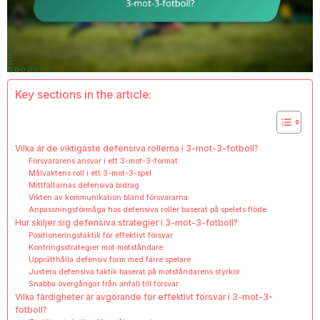
Key sections in the article:
Vilka är de viktigaste defensiva rollerna i 3-mot-3-fotboll?
Försvararens ansvar i ett 3-mot-3-format
Målvaktens roll i ett 3-mot-3-spel
Mittfältarnas defensiva bidrag
Vikten av kommunikation bland försvararna
Anpassningsförmåga hos defensiva roller baserat på spelets flöde
Hur skiljer sig defensiva strategier i 3-mot-3-fotboll?
Positioneringstaktik för effektivt försvar
Kontringsstrategier mot motståndare
Upprätthålla defensiv form med färre spelare
Justera defensiva taktik baserat på motståndarens styrkor
Snabba övergångar från anfall till försvar
Vilka färdigheter är avgörande för effektivt försvar i 3-mot-3-
fotboll?