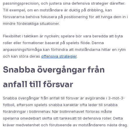
passningsprecision, och justera sina defensiva strategier därefter.
Till exempel, om en motståndare är duktig på dribbling, kan
försvararna behöva fokusera på positionering för att tvinga dem in i
mindre fördelaktiga situationer.
Flexibilitet i taktiken är nyckeln; spelare bör vara beredda att byta
roller eller formationer baserat på spelets flöde. Denna
anpassningsförmåga kan förhindra att motståndarna hittar en rytm
och kan störa deras
offensiva strategier
.
Snabba övergångar från
anfall till försvar
Snabba övergångar från anfall till försvar är avgörande i 3-mot-3-
fotboll, eftersom spelets snabba karaktär ofta leder till snabba
förändringar i bollinnehav. När bollinnehavet förloras måste
spelarna omedelbart skifta sitt tankesätt till defensiva roller. Detta
kräver medvetenhet och förutseende av motståndarens nästa drag.