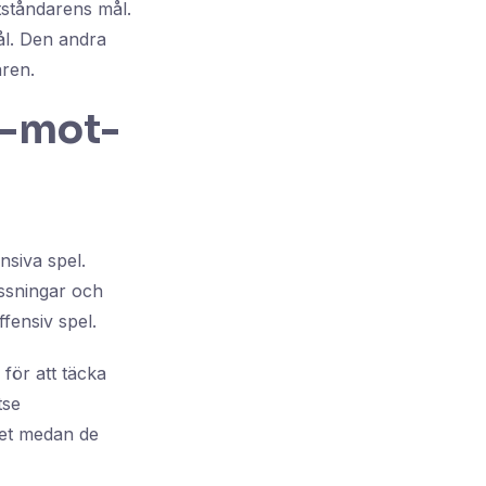
tståndarens mål.
mål. Den andra
aren.
 3-mot-
nsiva spel.
assningar och
fensiv spel.
för att täcka
tse
ret medan de