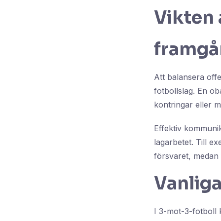
Vikten 
framgå
Att balansera off
fotbollslag. En ob
kontringar eller m
Effektiv kommunik
lagarbetet. Till e
försvaret, medan 
Vanliga
I 3-mot-3-fotboll 