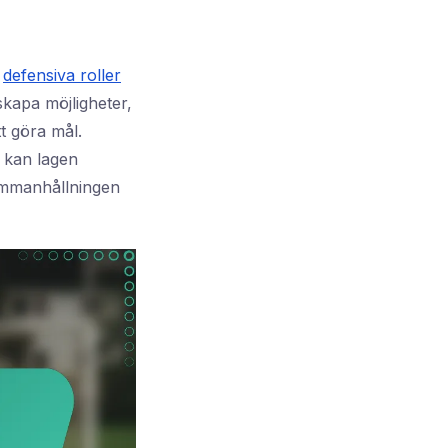
h
defensiva roller
 skapa möjligheter,
t göra mål.
n kan lagen
sammanhållningen