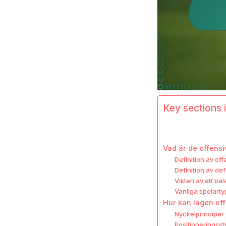
Key sections i
Vad är de offensi
Definition av off
Definition av def
Vikten av att ba
Vanliga spelarty
Hur kan lagen eff
Nyckelprinciper f
Positioneringsst