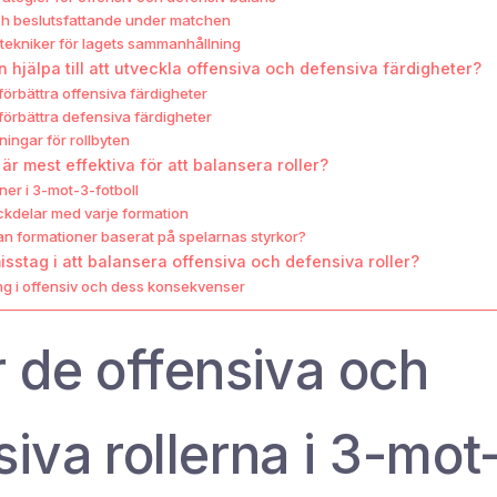
ch beslutsfattande under matchen
ekniker för lagets sammanhållning
n hjälpa till att utveckla offensiva och defensiva färdigheter?
 förbättra offensiva färdigheter
 förbättra defensiva färdigheter
ingar för rollbyten
är mest effektiva för att balansera roller?
ner i 3-mot-3-fotboll
ckdelar med varje formation
n formationer baserat på spelarnas styrkor?
misstag i att balansera offensiva och defensiva roller?
 i offensiv och dess konsekvenser
r de offensiva och
iva rollerna i 3-mot