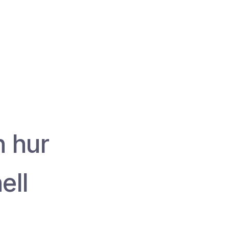
h hur
ell