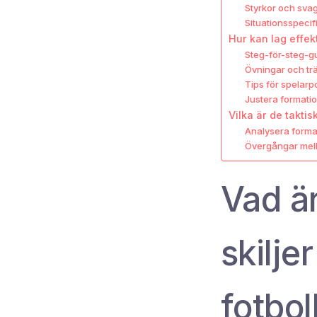
Styrkor och svag
Situationsspecifi
Hur kan lag effe
Steg-för-steg-gu
Övningar och trä
Tips för spelarp
Justera formati
Vilka är de takt
Analysera format
Övergångar mell
Vad ä
skiljer
fotbol