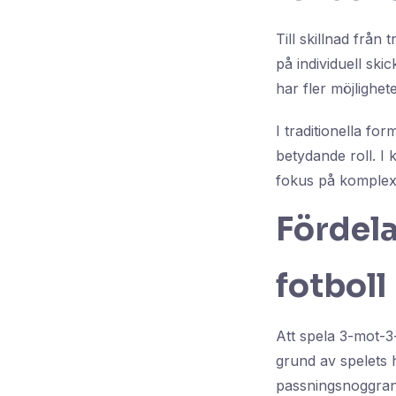
Till skillnad från
på individuell ski
har fler möjlighet
I traditionella fo
betydande roll. I 
fokus på komplexa
Fördela
fotboll
Att spela 3-mot-3
grund av spelets h
passningsnoggrann