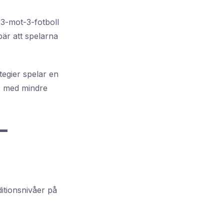
r 3-mot-3-fotboll
bär att spelarna
ategier spelar en
t, med mindre
-
ditionsnivåer på