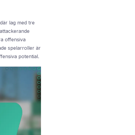
 där lag med tre
lattackerande
ra offensiva
de spelarroller är
ensiva potential.