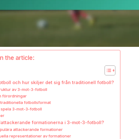
n the article:
boll och hur skiljer det sig från traditionell fotboll?
truktur av 3-mot-3-fotboll
h förordningar
raditionella fotbollsformat
 spela 3-mot-3-fotboll
öer
lattackerande formationerna i 3-mot-3-fotboll?
opulära attackerande formationer
ella representationer av formationer