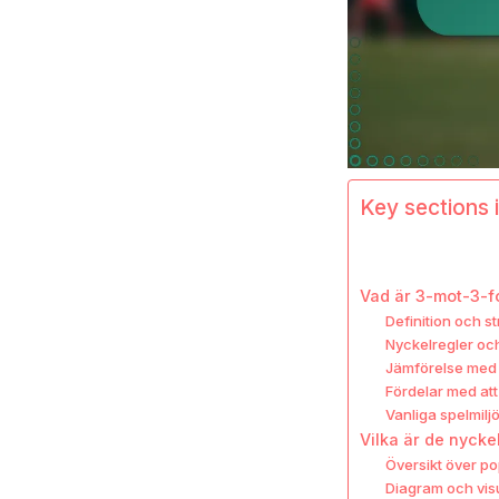
Key sections i
Vad är 3-mot-3-fot
Definition och s
Nyckelregler oc
Jämförelse med t
Fördelar med att
Vanliga spelmilj
Vilka är de nycke
Översikt över p
Diagram och visu