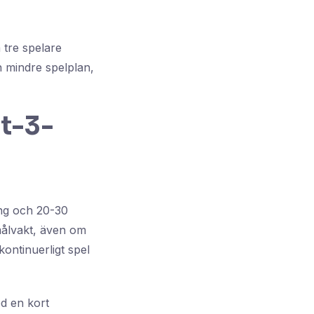
 tre spelare
n mindre spelplan,
ot-3-
ång och 20-30
målvakt, även om
kontinuerligt spel
d en kort