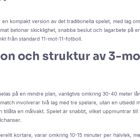
 en kompakt version av det traditionella spelet, med lag om
rmat betonar skicklighet, snabba beslut och lagarbete på e
inkt från standard 11-mot-11-fotboll.
ion och struktur av 3-m
pelas på en mindre plan, vanligtvis omkring 30-40 meter l
 match involverar två lag med tre spelare, utan en utsedd 
n tillåta en målvakt. Spelet är snabbt, vilket uppmuntrar till 
lchanser.
rellt kortare, varar omkring 10-15 minuter per halvlek, me