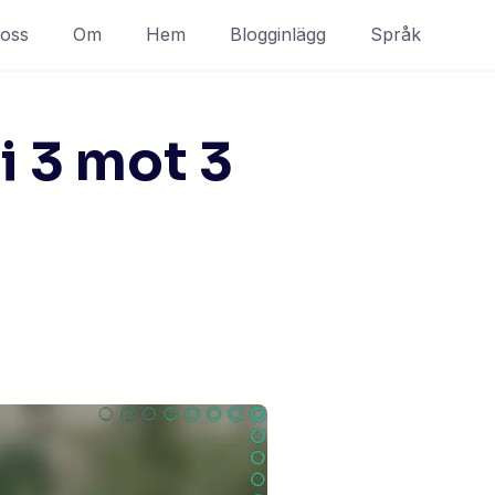
 oss
Om
Hem
Blogginlägg
Språk
i 3 mot 3