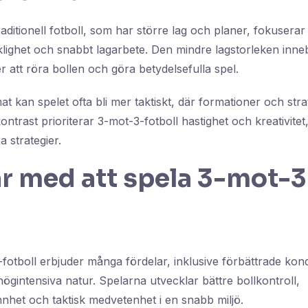
 traditionell fotboll, som har större lag och planer, fokusera
cklighet och snabbt lagarbete. Den mindre lagstorleken inne
er att röra bollen och göra betydelsefulla spel.
rmat kan spelet ofta bli mer taktiskt, där formationer och str
kontrast prioriterar 3-mot-3-fotboll hastighet och kreativite
 strategier.
r med att spela 3-mot-3
-fotboll erbjuder många fördelar, inklusive förbättrade kon
ögintensiva natur. Spelarna utvecklar bättre bollkontroll,
het och taktisk medvetenhet i en snabb miljö.