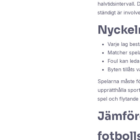
halvtidsintervall
ständigt är involv
Nyckel
Varje lag best
Matcher spela
Foul kan leda 
Byten tillåts 
Spelarna måste fö
upprätthålla spor
spel och flytande 
Jämföre
fotbol