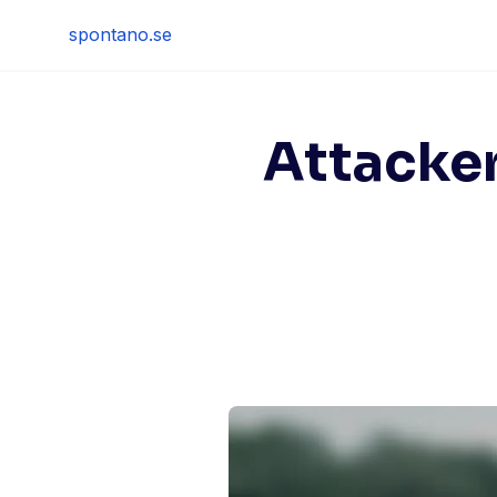
Skip
spontano.se
to
content
Attacker