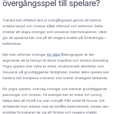
övergångsspel till spelare?
Tränare kan effektivt lära ut övergångsspel genom att betona
snabba beslut och rörelser både offensivt och defensivt. Detta
innebär att skapa övningar som simulerar matchsituationer, vilket
gör att spelarna kan öva på att reagera snabbt på förändringar i
bollinnehav.
När man utformar övningar
för olika
åldersgrupper är det
avgörande att ta hänsyn till deras kognitiva och fysiska utveckling.
Yngre spelare drar nytta av enkla, strukturerade aktiviteter som
fokuserar på grundläggande färdigheter, medan äldre spelare kan
hantera mer komplexa scenarier som kräver strategiskt tänkande.
För yngre spelare, överväg övningar som betonar grundläggande
passningar och rörelser. Till exempel kan en enkel 3v1-övning
hjälpa dem att förstå hur man övergår från anfall till försvar. Det
anfallande trion arbetar med att behålla bollinnehavet, medan den
enskilda försvararen lär sig att förutse och reagera snabbt.