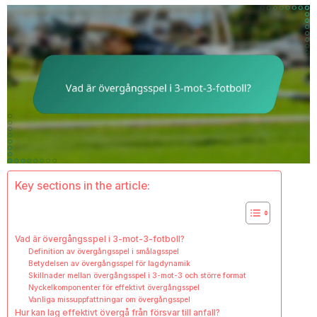
Key sections in the article:
Vad är övergångsspel i 3-mot-3-fotboll?
Definition av övergångsspel i smålagsspel
Betydelsen av övergångsspel för lagdynamik
Skillnader mellan övergångsspel i 3-mot-3 och större format
Nyckelkomponenter för effektivt övergångsspel
Vanliga missuppfattningar om övergångsspel
Hur kan lag effektivt övergå från försvar till anfall?