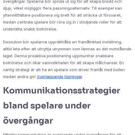
övergångar. Spelarna bör sprida ut sig för att skapa bredd och
djup, vilket möjliggör flera passningsalternativ. Till exempel kan
yttermittfältare positionera sig brett för att sträcka ut försvaret,
medan centrala spelare bör röra sig in i stödjande roller för att
underlätta snabb bollrörelse.
Dessutom bör spelarna upprätthålla en framåtriktad inställning,
alltid leta efter att utnyttja utrymmen som lämnas av det motstående
laget. Denna proaktiva positionering uppmuntrar snabbare
bollrörelse och ökar sannolikheten för att skapa målchanser. En
vanlig strategi är att ha en spelare som driver framåt med bollen
medan andra gör
överlappande löpningar
.
Kommunikationsstrategier
bland spelare under
övergångar
Effektiv kommunikation är avgörande under övergångar för att