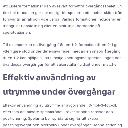
Att justera formationer kan avsevärt förbättra övergångsspelet. En
flexibel formation gör det möjligt för spelarna att snabbt skifta från
försvar till anfall och vice versa. Vanliga formationer inkluderar en
triangulär uppställning eller en platt linje, beroende på
spelsituationen.
Till exempel kan en övergång från en 1-2-formation till en 2-1 ge
ytterligare stöd under defensiva faser, medan en snabb återgång
till en 1-2 kan hjälpa till att utnyttja kontringsmöjligheter. Lagen bör
öva dessa övergångar för att säkerställa fluiditet under matcher.
Effektiv användning av
utrymme under övergångar
Effektiv användning av utrymme är avgörande i 3-mot-3-fotboll,
eftersom det mindre spelområdet kräver snabba rörelser och
positionering. Spelarna bör sprida ut sig för att skapa
passningsvägar och alternativ under övergångar. Denna spridning