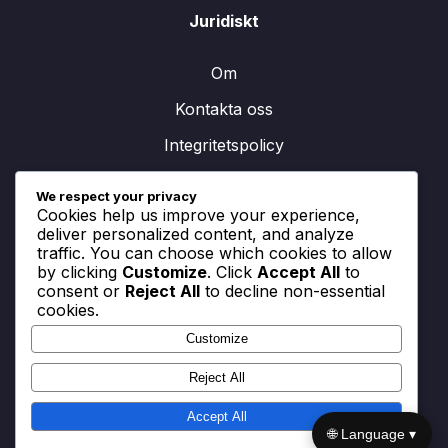
Juridiskt
Om
Kontakta oss
Integritetspolicy
Användarvillkor
We respect your privacy
Cookies help us improve your experience,
Cookiepolicy
deliver personalized content, and analyze
traffic. You can choose which cookies to allow
by clicking
Customize
. Click
Accept All
to
consent or
Reject All
to decline non-essential
Kategorier
cookies.
Customize
hub-1
hub-2
Reject All
hub-3
Accept All
🌐 Language ▾