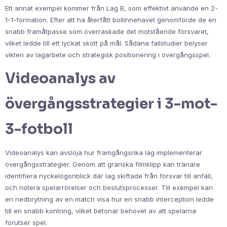
Ett annat exempel kommer från Lag B, som effektivt använde en 2-
1-1-formation. Efter att ha återfått bollinnehavet genomförde de en
snabb framåtpasse som överraskade det motstående försvaret,
vilket ledde till ett lyckat skott på mål. Sådana fallstudier belyser
vikten av lagarbete och strategisk positionering i övergångsspel.
Videoanalys av
övergångsstrategier i 3-mot-
3-fotboll
Videoanalys kan avslöja hur framgångsrika lag implementerar
övergångsstrategier. Genom att granska filmklipp kan tränare
identifiera nyckelögonblick där lag skiftade från försvar till anfall,
och notera spelarrörelser och beslutsprocesser. Till exempel kan
en nedbrytning av en match visa hur en snabb interception ledde
till en snabb kontring, vilket betonar behovet av att spelarna
förutser spel.