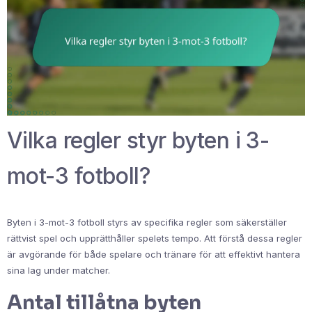
Vilka regler styr byten i 3-
mot-3 fotboll?
Byten i 3-mot-3 fotboll styrs av specifika regler som säkerställer
rättvist spel och upprätthåller spelets tempo. Att förstå dessa regler
är avgörande för både spelare och tränare för att effektivt hantera
sina lag under matcher.
Antal tillåtna byten