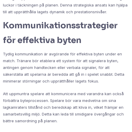
luckor i täckningen på planen. Denna strategiska ansats kan hjälpa
till att upprätthålla lagets dynamik och prestationsnivåer.
Kommunikationsstrategier
för effektiva byten
Tydlig kommunikation är avgörande för effektiva byten under en
match. Tränare bör etablera ett system för att signalera byten,
antingen genom handtecken eller verbala signaler, för att
säkerställa att spelarna är beredda att gå in i spelet snabbt. Detta
minimerar störningar och upprätthåller lagets fokus.
Att uppmuntra spelare att kommunicera med varandra kan också
förbättra byteprocessen. Spelare bör vara medvetna om sina
lagkamraters tillstånd och beredskap att kliva in, vilket främjar en
samarbetsvillig miljö. Detta kan leda till smidigare övergångar och
bättre samordning på planen.