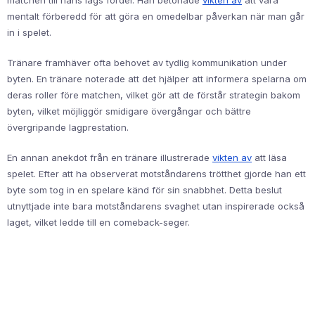
mentalt förberedd för att göra en omedelbar påverkan när man går
in i spelet.
Tränare framhäver ofta behovet av tydlig kommunikation under
byten. En tränare noterade att det hjälper att informera spelarna om
deras roller före matchen, vilket gör att de förstår strategin bakom
byten, vilket möjliggör smidigare övergångar och bättre
övergripande lagprestation.
En annan anekdot från en tränare illustrerade
vikten av
att läsa
spelet. Efter att ha observerat motståndarens trötthet gjorde han ett
byte som tog in en spelare känd för sin snabbhet. Detta beslut
utnyttjade inte bara motståndarens svaghet utan inspirerade också
laget, vilket ledde till en comeback-seger.