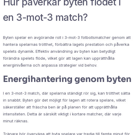
Hur påverkar byten flödet i
en 3-mot-3 match?
Byten spelar en avgörande roll i 3-mot-3 fotbollsmatcher genom att
hantera spelarnas trötthet, förbättra lagets prestation och påverka
spelets dynamik. Effektiv användning av byten kan betydligt
förändra spelets flöde, vilket gör att lagen kan upprätthålla
energinivåerna och anpassa strategier vid behov.
Energihantering genom byten
I en 3-mot-3 match, där spelarna ständigt rör sig, kan trötthet sätta
in snabbt. Byten gör det möjligt för lagen att rotera spelare, vilket
säkerställer att fräscha ben är på planen för att upprätthålla
intensiteten. Detta är särskilt viktigt i kortare matcher, där varje
minut räknas.
Tränare bör överväga att byta spelare var tredje till femte minut för