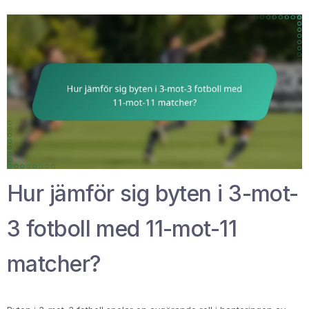
Hur jämför sig byten i 3-mot-
3 fotboll med 11-mot-11
matcher?