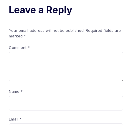
Leave a Reply
Your email address will not be published.
Required fields are
marked
*
Comment
*
Name
*
Email
*