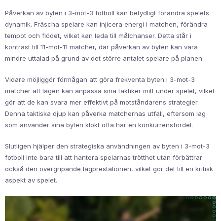
Påverkan av byten i 3-mot-3 fotboll kan betydligt förändra spelets
dynamik. Fräscha spelare kan injicera energi i matchen, förändra
tempot och flödet, vilket kan leda till målchanser. Detta står i
kontrast till 11-mot-11 matcher, där påverkan av byten kan vara
mindre uttalad på grund av det större antalet spelare på planen.
Vidare möjliggör förmågan att göra frekventa byten i 3-mot-3
matcher att lagen kan anpassa sina taktiker mitt under spelet, vilket
gör att de kan svara mer effektivt på motståndarens strategier.
Denna taktiska djup kan påverka matchernas utfall, eftersom lag
som använder sina byten klokt ofta har en konkurrensfördel.
Slutligen hjälper den strategiska användningen av byten i 3-mot-3
fotboll inte bara till att hantera spelarnas trötthet utan förbättrar
också den övergripande lagprestationen, vilket gör det till en kritisk
aspekt av spelet.