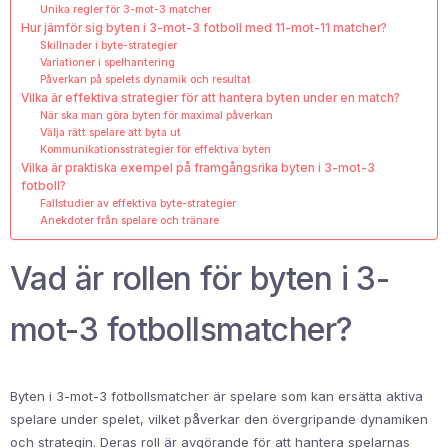
Unika regler för 3-mot-3 matcher
Hur jämför sig byten i 3-mot-3 fotboll med 11-mot-11 matcher?
Skillnader i byte-strategier
Variationer i spelhantering
Påverkan på spelets dynamik och resultat
Vilka är effektiva strategier för att hantera byten under en match?
När ska man göra byten för maximal påverkan
Välja rätt spelare att byta ut
Kommunikationsstrategier för effektiva byten
Vilka är praktiska exempel på framgångsrika byten i 3-mot-3
fotboll?
Fallstudier av effektiva byte-strategier
Anekdoter från spelare och tränare
Vad är rollen för byten i 3-
mot-3 fotbollsmatcher?
Byten i 3-mot-3 fotbollsmatcher är spelare som kan ersätta aktiva
spelare under spelet, vilket påverkar den övergripande dynamiken
och strategin. Deras roll är avgörande för att hantera spelarnas