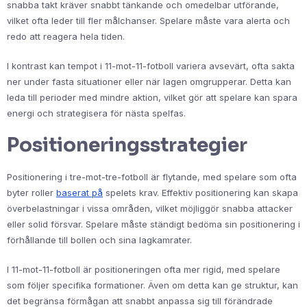
snabba takt kräver snabbt tänkande och omedelbar utförande,
vilket ofta leder till fler målchanser. Spelare måste vara alerta och
redo att reagera hela tiden.
I kontrast kan tempot i 11-mot-11-fotboll variera avsevärt, ofta sakta
ner under fasta situationer eller när lagen omgrupperar. Detta kan
leda till perioder med mindre aktion, vilket gör att spelare kan spara
energi och strategisera för nästa spelfas.
Positioneringsstrategier
Positionering i tre-mot-tre-fotboll är flytande, med spelare som ofta
byter roller
baserat på
spelets krav. Effektiv positionering kan skapa
överbelastningar i vissa områden, vilket möjliggör snabba attacker
eller solid försvar. Spelare måste ständigt bedöma sin positionering i
förhållande till bollen och sina lagkamrater.
I 11-mot-11-fotboll är positioneringen ofta mer rigid, med spelare
som följer specifika formationer. Även om detta kan ge struktur, kan
det begränsa förmågan att snabbt anpassa sig till förändrade