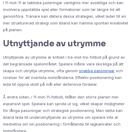
I 11-mot-11 är taktiska justeringar vanligtvis mer avsiktliga och kan
involvera uppställda spel eller formationer som tar längre tid att
genomföra. Tränare kan diktera dessa strategier, vilket leder till en
mer strukturerad strategi som ibland kan hämma spontan kreativitet
på planen.
Utnyttjande av utrymme
Utnyttjande av utrymme är kritiskt i tre-mot-tre-fotboll på grund av
det begränsade spelområdet. Spelare måste vara skickliga på att
skapa och utnyttja utrymme, ofta genom
snabba passningar
och
rörelser för att överlista motståndarna. Effektiv positionering kan
leda till öppna skott på mål eller defensiva fördelar.
Å andra sidan, i 11-mot-11-fotboll, tillåter den större planen mer
expansivt spel. Spelare kan sprida ut sig, vilket skapar möjligheter
för långa passningar och strategisk positionering. Men detta kan
ibland leda till underutnyttjande av utrymme om spelare inte är
medvetna om sin positionering i förhållande till lagkamrater och
motståndare.