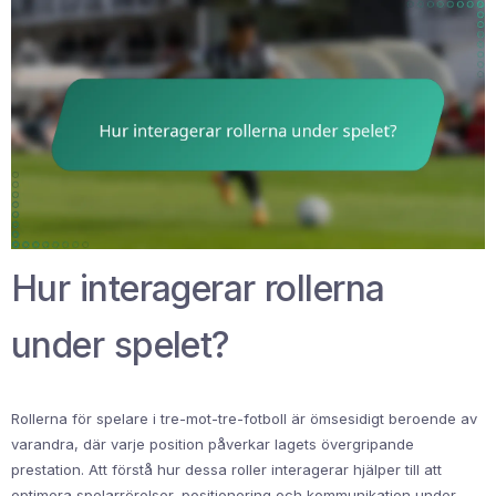
Hur interagerar rollerna
under spelet?
Rollerna för spelare i tre-mot-tre-fotboll är ömsesidigt beroende av
varandra, där varje position påverkar lagets övergripande
prestation. Att förstå hur dessa roller interagerar hjälper till att
optimera spelarrörelser, positionering och kommunikation under