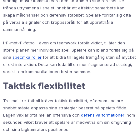
ständigt måste kommunicera och koordinera sina rörelser. De
trånga utrymmena i spelet innebär att effektivt samarbete kan
skapa målchanser och defensiv stabilitet. Spelare förlitar sig ofta
på verbala signaler och kroppsspråk för att upprätthålla
sammanhållning.
I 11-mot-11-fotboll, även om teamwork förblir viktigt, tillåter den
större planen mer individuellt spel. Spelare kan ibland förlita sig på
sina
specifika roller
för att bidra till lagets framgång utan så mycket
direkt interaktion. Detta kan leda till en mer fragmenterad strategi,
särskilt om kommunikationen bryter samman.
Taktisk flexibilitet
Tre-mot-tre-fotboll kräver taktisk flexibilitet, eftersom spelare
snabbt måste anpassa sina strategier baserat på spelets flöde.
Lagen växlar ofta mellan offensiva och
defensiva formationer
inom
sekunder, vilket kräver att spelare är medvetna om sin omgivning
och sina lagkamraters positioner.