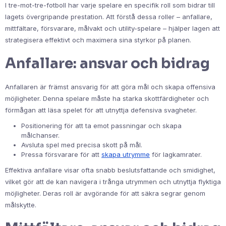
I tre-mot-tre-fotboll har varje spelare en specifik roll som bidrar till
lagets övergripande prestation. Att förstå dessa roller – anfallare,
mittfältare, försvarare, målvakt och utility-spelare – hjälper lagen att
strategisera effektivt och maximera sina styrkor på planen.
Anfallare: ansvar och bidrag
Anfallaren är främst ansvarig för att göra mål och skapa offensiva
möjligheter. Denna spelare måste ha starka skottfärdigheter och
förmågan att läsa spelet för att utnyttja defensiva svagheter.
Positionering för att ta emot passningar och skapa
målchanser.
Avsluta spel med precisa skott på mål.
Pressa försvarare för att
skapa utrymme
för lagkamrater.
Effektiva anfallare visar ofta snabb beslutsfattande och smidighet,
vilket gör att de kan navigera i trånga utrymmen och utnyttja flyktiga
möjligheter. Deras roll är avgörande för att säkra segrar genom
målskytte.