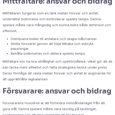
Mittfältare: ansvar och bidrag
Mittfältaren fungerar som en länk mellan försvar och anfall,
underlättar bollrörelse och kontrollerar spelets tempo. Denna
spelare måste vara mångsidig och kunna bidra både defensivt och
offensivt.
Distribuera bollen till anfallare och skapa målchanser.
Stötta försvaret genom att följa tillbaka och avbryta
passningar.
Behålla bollinnehav och diktera spelets tempo.
Mittfältare bör ha bra uthållighet och spelförståelse, vilket gör att de
kan täcka mark effektivt och fatta strategiska beslut under press.
Deras förmåga att växla mellan försvar och anfall är avgörande för
att upprätthålla lagbalansen.
Försvarare: ansvar och bidrag
Försvararens huvudroll är att förhindra motståndarlaget från att
göra mål. Denna spelare måste vara skicklig på tacklingar,
positionering och att läsa spelet för att förutse hot.