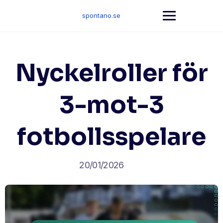
Skip
to
spontano.se
content
Nyckelroller för
3-mot-3
fotbollsspelare
20/01/2026