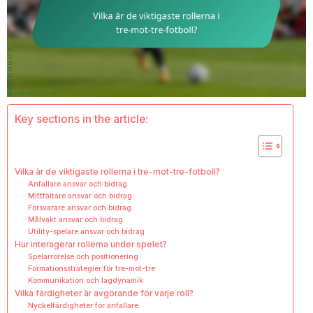
Key sections in the article:
Vilka är de viktigaste rollerna i tre-mot-tre-fotboll?
Anfallare ansvar och bidrag
Mittfältare ansvar och bidrag
Försvarare ansvar och bidrag
Målvakt ansvar och bidrag
Utility-spelare ansvar och bidrag
Hur interagerar rollerna under spelet?
Spelarrörelse och positionering
Formationsstrategier för tre-mot-tre
Kommunikation och lagdynamik
Vilka färdigheter är avgörande för varje roll?
Nyckelfärdigheter för anfallare