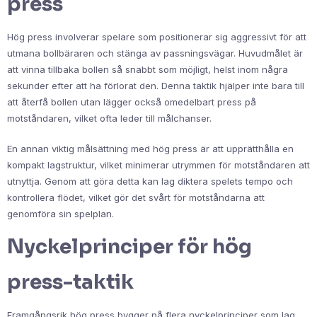
press
Hög press involverar spelare som positionerar sig aggressivt för att
utmana bollbäraren och stänga av passningsvägar. Huvudmålet är
att vinna tillbaka bollen så snabbt som möjligt, helst inom några
sekunder efter att ha förlorat den. Denna taktik hjälper inte bara till
att återfå bollen utan lägger också omedelbart press på
motståndaren, vilket ofta leder till målchanser.
En annan viktig målsättning med hög press är att upprätthålla en
kompakt lagstruktur, vilket minimerar utrymmen för motståndaren att
utnyttja. Genom att göra detta kan lag diktera spelets tempo och
kontrollera flödet, vilket gör det svårt för motståndarna att
genomföra sin spelplan.
Nyckelprinciper för hög
press-taktik
Framgångsrik hög press bygger på flera nyckelprinciper som lag