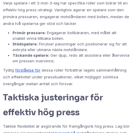
Varje spelare i ett 3-mot-3-lag har specifika roller som bidrar till en
effektiv hög press-strategi. Vanligtvis agerar en spelare som den
primära pressaren, engagerar motståndaren med bollen, medan de
andra två spelarna ger stöd och täcker.
Primär pressare:
Engagerar bollbäraren, med målet att
snabbt vinna tillbaka bollen.
Stödspelare:
Förutser passningar och positionerar sig för att
avbryta eller utmana nästa motståndare.
Täckande spelare:
Ger djup, redo att assistera eller återvinna
om pressen övervinns.
Tydlig
förståelse för
dessa roller förbättrar lagets sammanhållning
och effektivitet under pressituationer, vilket möjliggör sömlösa
övergångar mellan anfall och försvar.
Taktiska justeringar för
effektiv hög press
Taktisk flexibilitet är avgörande för framgångsrik hög press. Lag bör
anpassa sin pressintensitet
baserat på
motståndarens styrkor och