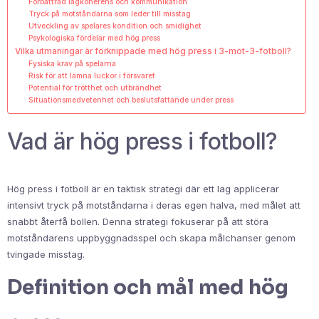
Förbättrad lagkoherens och kommunikation
Tryck på motståndarna som leder till misstag
Utveckling av spelares kondition och smidighet
Psykologiska fördelar med hög press
Vilka utmaningar är förknippade med hög press i 3-mot-3-fotboll?
Fysiska krav på spelarna
Risk för att lämna luckor i försvaret
Potential för trötthet och utbrändhet
Situationsmedvetenhet och beslutsfattande under press
Vad är hög press i fotboll?
Hög press i fotboll är en taktisk strategi där ett lag applicerar
intensivt tryck på motståndarna i deras egen halva, med målet att
snabbt återfå bollen. Denna strategi fokuserar på att störa
motståndarens uppbyggnadsspel och skapa målchanser genom
tvingade misstag.
Definition och mål med hög