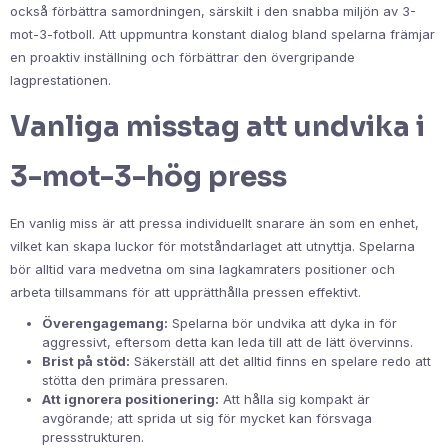
också förbättra samordningen, särskilt i den snabba miljön av 3-
mot-3-fotboll. Att uppmuntra konstant dialog bland spelarna främjar
en proaktiv inställning och förbättrar den övergripande
lagprestationen.
Vanliga misstag att undvika i
3-mot-3-hög press
En vanlig miss är att pressa individuellt snarare än som en enhet,
vilket kan skapa luckor för motståndarlaget att utnyttja. Spelarna
bör alltid vara medvetna om sina lagkamraters positioner och
arbeta tillsammans för att upprätthålla pressen effektivt.
Överengagemang:
Spelarna bör undvika att dyka in för
aggressivt, eftersom detta kan leda till att de lätt övervinns.
Brist på stöd:
Säkerställ att det alltid finns en spelare redo att
stötta den primära pressaren.
Att ignorera positionering:
Att hålla sig kompakt är
avgörande; att sprida ut sig för mycket kan försvaga
pressstrukturen.