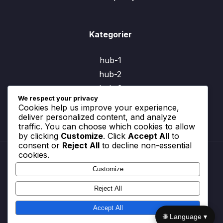
Kategorier
hub-1
hub-2
hub-3
We respect your privacy
Cookies help us improve your experience,
deliver personalized content, and analyze
traffic. You can choose which cookies to allow
by clicking
Customize
. Click
Accept All
to
consent or
Reject All
to decline non-essential
cookies.
Customize
Om
Kontakta oss
Reject All
Integritetspolicy
Användarvillkor
Accept All
Cookiepolicy
🌐 Language ▾
© All rights reserved.