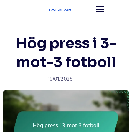
Skip
to
spontano.se
content
Hög press i 3-
mot-3 fotboll
19/01/2026