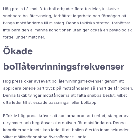
Hög press i 3-mot-3-fotboll erbjuder flera fördelar, inklusive
snabbare bollåtervinning, förbättrat lagarbete och förmågan att
tvinga motståndarna till misstag. Denna taktiska strategi förbättrar
inte bara den allmänna konditionen utan ger också en psykologisk
fördel under matcher.
Ökade
bollåtervinningsfrekvenser
Hög press ökar avsevärt bollåtervinningsfrekvenser genom att
applicera omedelbart tryck på motståndaren så snart de får bollen.
Denna taktik tvingar motståndarna att fatta snabba beslut, vilket
ofta leder till stressade passningar eller bolltapp.
Effektiv hög press kräver att spelarna arbetar i enhet, stänger av
utrymmen och begränsar alternativen för motståndaren. Denna
koordinerade insats kan leda till att bollen återfås inom sekunder,
vilket möjliggör snabba övergångar till anfall.