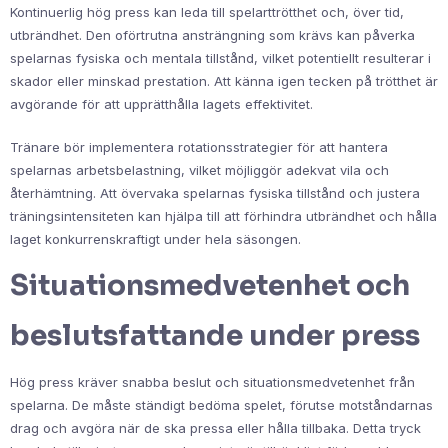
Kontinuerlig hög press kan leda till spelarttrötthet och, över tid,
utbrändhet. Den oförtrutna ansträngning som krävs kan påverka
spelarnas fysiska och mentala tillstånd, vilket potentiellt resulterar i
skador eller minskad prestation. Att känna igen tecken på trötthet är
avgörande för att upprätthålla lagets effektivitet.
Tränare bör implementera rotationsstrategier för att hantera
spelarnas arbetsbelastning, vilket möjliggör adekvat vila och
återhämtning. Att övervaka spelarnas fysiska tillstånd och justera
träningsintensiteten kan hjälpa till att förhindra utbrändhet och hålla
laget konkurrenskraftigt under hela säsongen.
Situationsmedvetenhet och
beslutsfattande under press
Hög press kräver snabba beslut och situationsmedvetenhet från
spelarna. De måste ständigt bedöma spelet, förutse motståndarnas
drag och avgöra när de ska pressa eller hålla tillbaka. Detta tryck