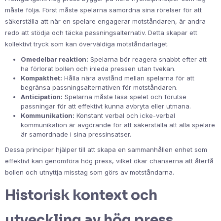
måste följa. Först måste spelarna samordna sina rörelser för att
säkerställa att när en spelare engagerar motståndaren, är andra
redo att stödja och täcka passningsalternativ. Detta skapar ett
kollektivt tryck som kan överväldiga motståndarlaget.
Omedelbar reaktion:
Spelarna bör reagera snabbt efter att
ha förlorat bollen och inleda pressen utan tvekan.
Kompakthet:
Hålla nära avstånd mellan spelarna för att
begränsa passningsalternativen för motståndaren.
Anticipation:
Spelarna måste läsa spelet och förutse
passningar för att effektivt kunna avbryta eller utmana.
Kommunikation:
Konstant verbal och icke-verbal
kommunikation är avgörande för att säkerställa att alla spelare
är samordnade i sina pressinsatser.
Dessa principer hjälper till att skapa en sammanhållen enhet som
effektivt kan genomföra hög press, vilket ökar chanserna att återfå
bollen och utnyttja misstag som görs av motståndarna.
Historisk kontext och
utveckling av hög press